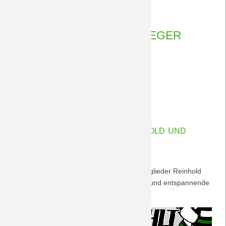
102,
09.11.2025 20:00
von Rudolf Möwes
November
2025
DERBYSIEGER DERBYSIEGER
HEEE HEEE...!!!!!
DERBYSIEGER
Weiterlesen …
DERBYSIEGER
09.11.2025 19:57
von Petersohn, Ulf
HEEE
HEEE...!!!!!
Herzlich willkommen, Reinhold und
Timur!
Wir begrüßen ganz herzlich unsere Neumitglieder Reinhold
und Timur und wünschen viele spannende und entspannende
Stunden mit dem "DreamTeam Laupheim"!