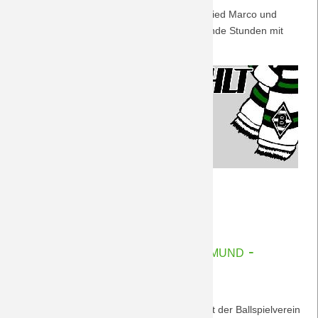
8.11.2025
Wir begrüßen ganz herzlich unser Neumitglied Marco und
wünschen viele spannende und entspannende Stunden mit
dem "DreamTeam Laupheim"!
Herzlich
Weiterlesen …
willkommen,
21.12.2025 09:33
von Rudolf Möwes
Marco!
Nachberichte BvB 09 Dortmund -
BORUSSIA 19.12.2025
Viel hat nicht gefehlt, aber am Ende gewinnt der Ballspielverein