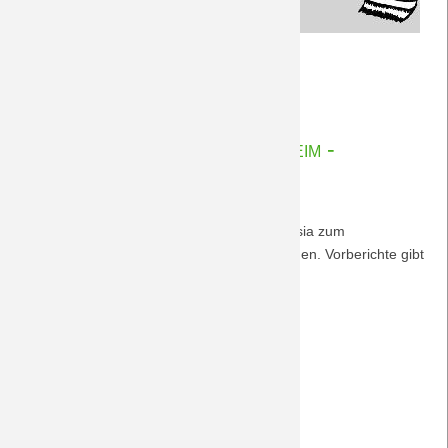
Herzlich
Weiterlesen …
willkommen,
21.11.2025 14:25
von Rudolf Möwes
Jannick!
Vorberichte 1. FC Heidenheim -
BORUSSIA 22.11.2025
Nach der Länderspielpause fährt die Borussia zum
Tabellenletzten Heidenheim. Kein gutes Omen. Vorberichte gibt
´s
hier.
(Foto: Nordkurvenfotos)
Vorberichte
Weiterlesen …
1.
16.11.2025 11:14
von Petersohn, Ulf
FC
Heidenheim