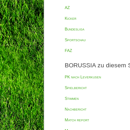
AZ
Kicker
Bundesliga
Sportschau
FAZ
BORUSSIA zu diesem S
PK nach Leverkusen
Spielbericht
Stimmen
Nachbericht
Match report