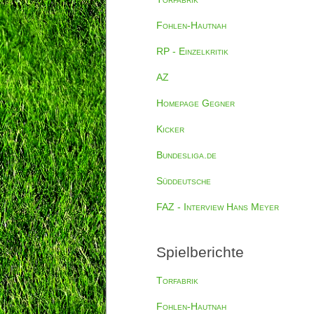
Fohlen-Hautnah
RP - Einzelkritik
AZ
Homepage Gegner
Kicker
Bundesliga.de
Süddeutsche
FAZ - Interview Hans Meyer
Spielberichte
Torfabrik
Fohlen-Hautnah