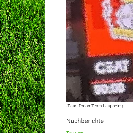
(Foto: DreamTeam Laupheim)
Nachberichte
Torfabrik