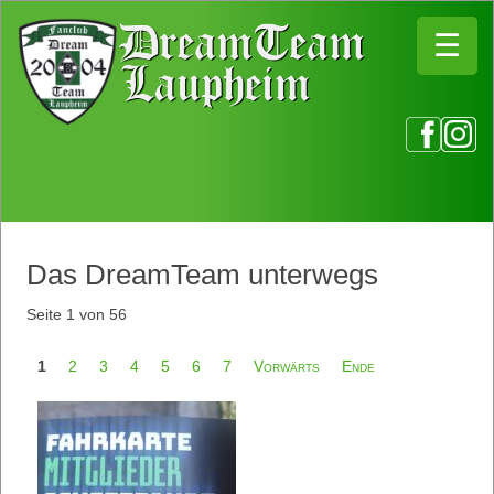
☰
☰
Das DreamTeam unterwegs
Seite 1 von 56
1
2
3
4
5
6
7
Vorwärts
Ende