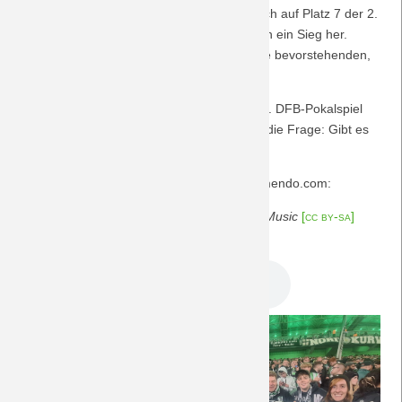
sieglos. Der blau-weiße Gegner befindet sich auf Platz 7 der 2.
Saison 2009/10
Liga, und so muss an diesem Abend einfach ein Sieg her.
Dieser könnte bestenfalls dann auch auf die bevorstehenden,
Saison 2008/09
wegweisenden Liga-Spiel abstrahlen.
Für Spannung ist also gesorgt vor dem 197. DFB-Pokalspiel
Saison 2007/08
des VfL. Und kurz vor Halloween stellt sich die Frage: Gibt es
am Ende Süßes oder Saures?
Saison 2006/07
Der Musiktipp stammt von der Plattform jamendo.com:
Saison 2005/06
+ "I've Got the Next Round" von
Lorenzo's Music
[cc by-sa]
DreamTeam Podcast 316.mp3
Saison 2004/05
Saison 2003/04