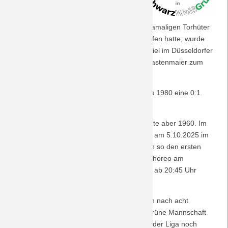
legendären Drittrundenmatch am
Saison 2018/19
Gladbacher Bökelberg: 5:3 stand es
nach Verlängerung. Doch da ein Fan den damaligen Torhüter
Oliver Kahn mit einem Kastanienwurf getroffen hatte, wurde
Saison 2017/18
die Partie annulliert. Beim Wiederholungsspiel im Düsseldorfer
Rheinstadion reichte ein Tor von Thomas Kastenmaier zum
Saison 2016/17
Sieg.
Saison 2015/16
Ebenfalls in der dritten Pokalrunde setzte es 1980 eine 0:1
Niederlage nach Verlängerung.
Saison 2014/15
Das bedeutendste Aufeinandertreffen erfolgte aber 1960. Im
Düsseldorfer Rheinstadion besiegte der VfL am 5.10.2025 im
Saison 2013/14
Pokalendspiel die Badener und sicherte sich so den ersten
nationalen Titel. Dieser Partie ist auch die Choreo am
Saison 2012/13
28.10.2025 gewidmet, an dem die Borussia ab 20:45 Uhr
Heimrecht hat.
Saison 2011/12
Die Lage ist schwierig am Niederrhein, denn nach acht
Erstligaspieltagen steht die schwarz-weiß-grüne Mannschaft
Saison 2010/11
am Tabellenende und ist als einziges Team der Liga noch