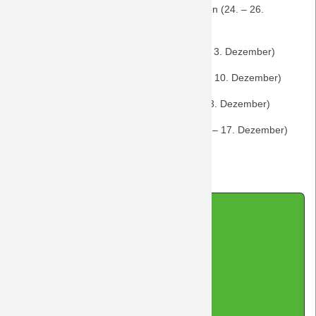
13. Spieltag: Borussia – FC Bayern München (24. – 26.
Saison 2009/10
November)
14. Spieltag: VfL Wolfsburg – Borussia (1. – 3. Dezember)
Saison 2008/09
15. Spieltag: Borussia – FC Schalke 04 (8.– 10. Dezember)
Saison 2007/08
16. Spieltag: SC Freiburg – Borussia (12./13. Dezember)
Saison 2006/07
17. Spieltag: Borussia – Hamburger SV (15.– 17. Dezember)
Hinrundenspielplan
Weiterlesen …
Saison 2005/06
2017/18
Saison 2004/05
Impressum
|
Datenschutz
|
Kontakt
|
Sitemap
|
Cookie-Hinweis
Saison 2003/04
(cc-by-sa-nc) 2026 DreamTeam Laupheim
made with Contao