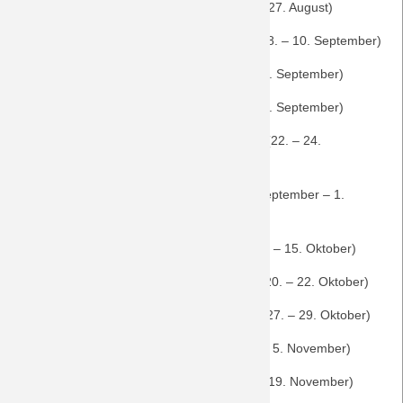
2. Spieltag: FC Augsburg – Borussia (25. – 27. August)
Saison 2018/19
3. Spieltag: Borussia – Eintracht Frankfurt (8. – 10. September)
Saison 2017/18
4. Spieltag: RB Leipzig – Borussia (15. – 17. September)
5. Spieltag: Borussia – VfB Stuttgart (19./20. September)
Saison 2016/17
6. Spieltag: Borussia Dortmund – Borussia (22. – 24.
Saison 2015/16
September)
7. Spieltag: Borussia – Hannover 96 (29. September – 1.
Saison 2014/15
Oktober)
8. Spieltag: Werder Bremen – Borussia (13. – 15. Oktober)
Saison 2013/14
9. Spieltag: Borussia – Bayer Leverkusen (20. – 22. Oktober)
Saison 2012/13
10. Spieltag: 1899 Hoffenheim – Borussia (27. – 29. Oktober)
Saison 2011/12
11. Spieltag: Borussia – FSV Mainz 05 (3. – 5. November)
12. Spieltag: Hertha BSC – Borussia (17. – 19. November)
Saison 2010/11