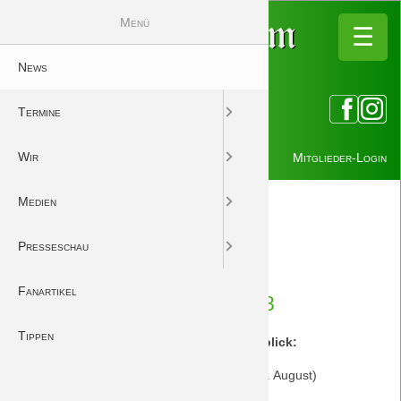
Menü
Das DreamTe
Press
Ter
Me
Fo
W
☰
☰
News
Kalender
Song
Fotos
Das DreamTeam unt
Saison 2026/27
Vorberichte
Termine
Mitgliedsantrag
Podcasts
DreamTeam | Early 
Saison 2025/26
Nachberichte
Wir
Mitglieder
Videos
Saison 2024/25
Mitglieder-Login
Medien
Newsletter
Fangesänge Anti
Saison 2023/24
Juni 2017
Presseschau
Wer macht was
Fangesänge Suppor
Saison 2022/23
29.06.2017 19:44
von Petersohn, Ulf
Fanartikel
Download-Dateien
Saison 2021/22
Hinrundenspielplan 2017/18
Tippen
Saison 2020/21
Borussias Hinrunden-Spielplan im Überblick:
1. Spieltag: Borussia – 1. FC Köln (18. – 20. August)
Saison 2019/20