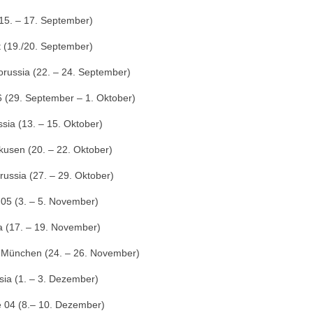
(15. – 17. September)
rt (19./20. September)
orussia (22. – 24. September)
6 (29. September – 1. Oktober)
sia (13. – 15. Oktober)
rkusen (20. – 22. Oktober)
russia (27. – 29. Oktober)
 05 (3. – 5. November)
a (17. – 19. November)
n München (24. – 26. November)
sia (1. – 3. Dezember)
e 04 (8.– 10. Dezember)