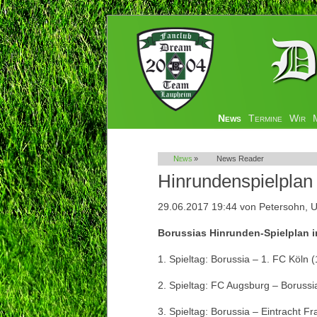
Navigation
News
Termine
Wir
überspringen
News
»
News Reader
Hinrundenspielplan
29.06.2017 19:44
von Petersohn, U
Borussias Hinrunden-Spielplan i
1. Spieltag: Borussia – 1. FC Köln (
2. Spieltag: FC Augsburg – Borussia
3. Spieltag: Borussia – Eintracht Fr