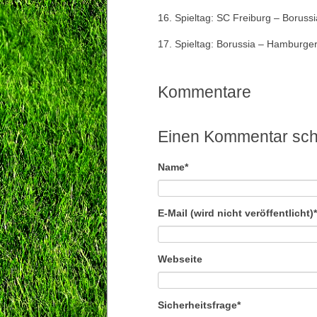
16. Spieltag: SC Freiburg – Boruss
17. Spieltag: Borussia – Hamburge
Kommentare
Einen Kommentar sch
Pflichtfeld
Name
*
Pflichtfeld
E-Mail (wird nicht veröffentlicht)
*
Webseite
Pflichtfeld
Sicherheitsfrage
*