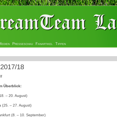
Medien
Presseschau
Fanartikel
Tippen
 2017/18
lf
m Überblick:
18. – 20. August)
 (25. – 27. August)
ankfurt (8. – 10. September)