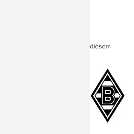
Kicker - Glasner und Rose
Kicker - wie nach Wolfsberg?
Kickform.de - Tipps, Wetten, Quoten
Aktuelles von BORUSSIA zu diesem
Spiel
Vorbericht
Der Gegner
Fakten zum Spiel
Facts