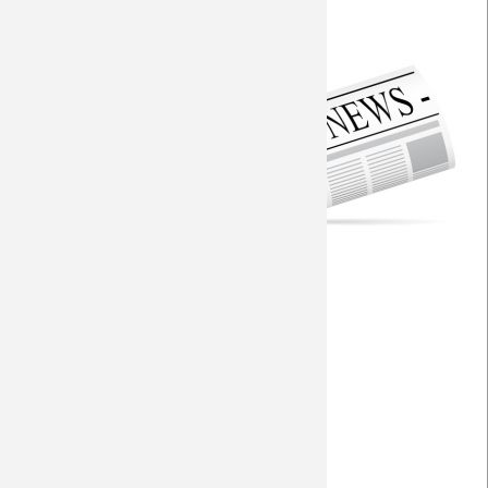
Aktuelle Vorberichte
Saison 2009/10
Torfabrik
Saison 2008/09
Fohlen-Hautnah
Saison 2007/08
Seitenwahl
Fanprojekt
Saison 2006/07
RP - schlecht für Borussia
Saison 2005/06
Express
Homepage Gegner
Saison 2004/05
Sportbuzzer
Saison 2003/04
Sportschau - Interview Sommer (Video)
bundesliga.de - Matchcenter
Kicker