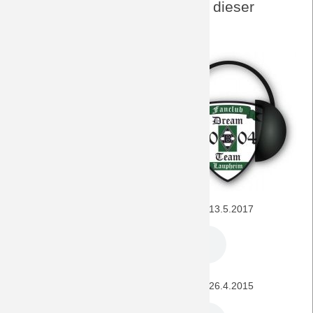
DreamTeam-Audio-Archiv zu dieser
Paarung
Hier finden sich alle für dieses
Spiel interessanten Episoden
unseres
DreamTeamPod
.
VfL Wolfsburg - BORUSSIA (1. Bundesliga) 13.5.2017
BORUSSIA - VfL Wolfsburg (1. Bundesliga) 26.4.2015