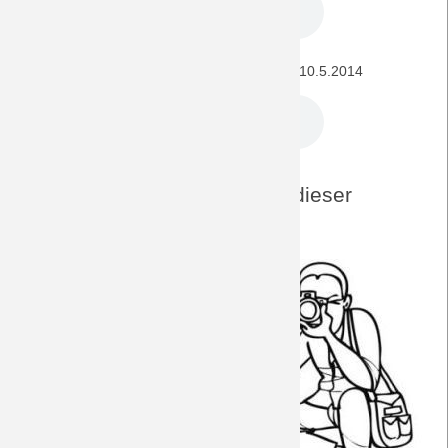
VfL Wolfsburg - BORUSSIA (1. Bundesliga) 10.5.2014
DreamTeam-Foto-Archiv zu dieser
Paarung
Away 16/17
Home 15/16
Home 14/15
Away 13/14
Home 11/12