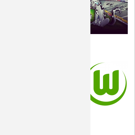
Saison 2018/19
Saison 2017/18
(Foto: unbekannt via FB)
Saison 2016/17
Allgemeine Informationen
Saison 2015/16
Das Wetter am Spielort
Saison 2014/15
Portrait des Gegners
Saison 2013/14
Die Match-Geschichte
Das Stadion
Saison 2012/13
Die Stadt
Saison 2011/12
Auswärtsinfo
Saison 2010/11