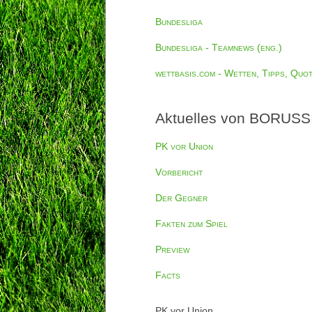
Bundesliga
Bundesliga - Teamnews (eng.)
wettbasis.com - Wetten, Tipps, Quo
Aktuelles von BORUSSI
PK vor Union
Vorbericht
Der Gegner
Fakten zum Spiel
Preview
Facts
PK vor Union