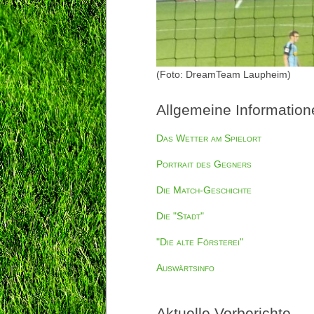
(Foto: DreamTeam Laupheim)
Allgemeine Information
Das Wetter am Spielort
Portrait des Gegners
Die Match-Geschichte
Die "Stadt"
"Die alte Försterei"
Auswärtsinfo
Aktuelle Vorberichte