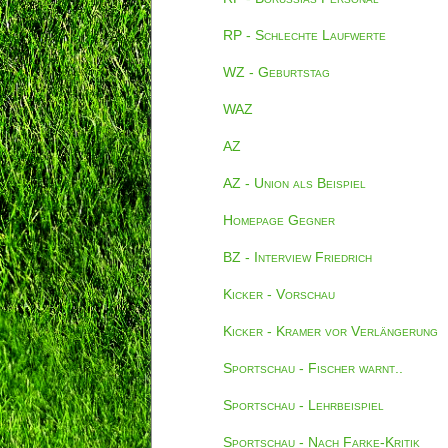
RP - Schlechte Laufwerte
WZ - Geburtstag
WAZ
AZ
AZ - Union als Beispiel
Homepage Gegner
BZ - Interview Friedrich
Kicker - Vorschau
Kicker - Kramer vor Verlängerung
Sportschau - Fischer warnt..
Sportschau - Lehrbeispiel
Sportschau - Nach Farke-Kritik