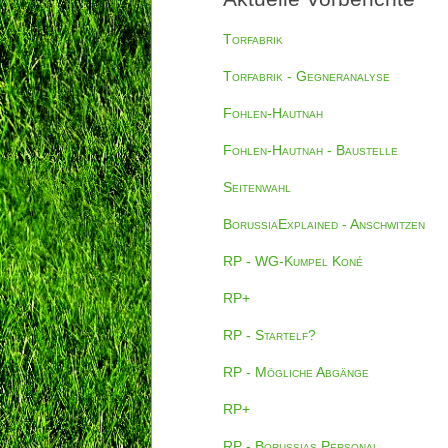
Torfabrik
Torfabrik - Gegneranalyse
Fohlen-Hautnah
Fohlen-Hautnah - Baustelle
Seitenwahl
BorussiaExplained - Anschwitzen
RP - WG-Kumpel Koné
RP+
RP - Startelf?
RP - Mögliche Abgänge
RP+
RP - Borussias Personal