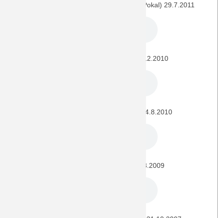
SSV Jahn Regensburg - BORUSSIA (DFB-Pokal) 29.7.2011
Hoppenheim - BORUSSIA (DFB-Pokal) 21.12.2010
Erzgebirge Aue - BORUSSIA (DFB-Pokal) 14.8.2010
FSV Frankfurt - BORUSSIA (DFB-Pokal) 1.8.2009