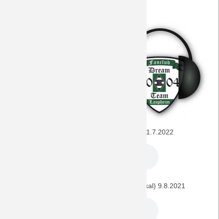
vergangenen Pokalspielen
Hier finden sich alle für dieses
Spiel interessanten Episoden
unseres
DreamTeamPod
.
SV Oberachern - BORUSSIA (DFB-Pokal) 31.7.2022
1. FC Kaiserslautern - BORUSSIA (DFB-Pokal) 9.8.2021