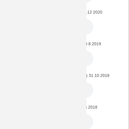
SV Elversberg - BORUSSIA (DFB-Pokal) 22.12.2020
SV Sandhausen - BORUSSIA (DFB-Pokal) 9.8.2019
BORUSSIA - Bayer Leverkusen (DFB-Pokal) 31.10.2018
BSC Hastedt - BORUSSIA (DFB-Pokal) 19.8.2018