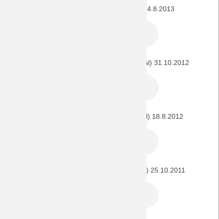
SV Darmstadt 98 - BORUSSIA (DFB-Pokal) 4.8.2013
Fortuna Düsseldorf - BORUSSIA (DFB-Pokal) 31.10.2012
Alemannia Aachen - BORUSSIA (DFB-Pokal) 18.8.2012
1. FC Heidenheim - BORUSSIA (DFB-Pokal) 25.10.2011