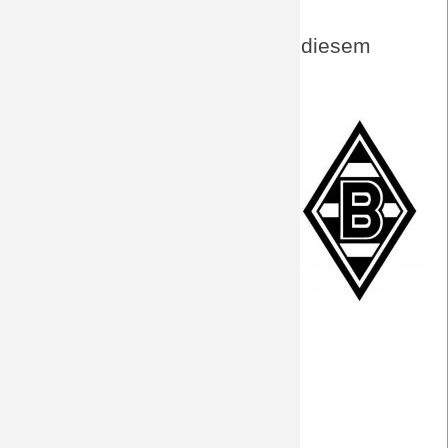
Aktuelles von BORUSSIA zu diesem
Spiel
PK vor Saarbrücken
Vorbericht
Fakten zum Spiel
Der Gegner
Preview
Facts
PK von borussia.tv bei youtube