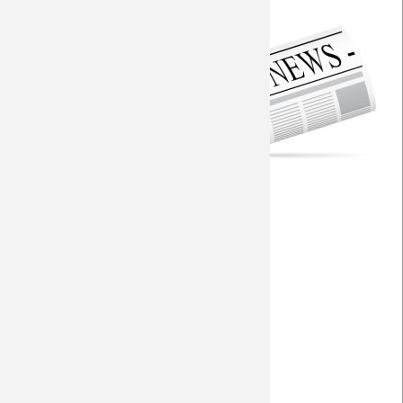
Torfabrik
Saison 2009/10
Fohlen-Hautnah
Saison 2008/09
Seitenwahl
Saison 2007/08
RP - Alles zum 1/4 Finale
RP - Aufstellung?
Saison 2006/07
RP+
Saison 2005/06
RP+
Saison 2004/05
RP+
RP+
Saison 2003/04
RP - Millionenspiel
WZ
WAZ