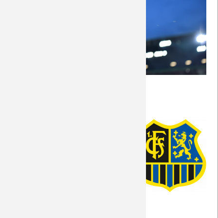
Saison 2018/19
Saison 2017/18
Saison 2016/17
(Foto: unbekannt)
Saison 2015/16
Allgemeine Informationen
Saison 2014/15
Das Wetter am Spielort
Saison 2013/14
Portrait des Gegners
Saison 2012/13
Die Match-Geschichte
Auswärtsinfo
Saison 2011/12
Saison 2010/11
Aktuelle Vorberichte