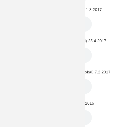
Rot-Weiß Essen - BORUSSIA (DFB-Pokal) 11.8.2017
BORUSSIA - Eintracht Frankfurt (DFB-Pokal) 25.4.2017
SpVgg Greuther Fürth - BORUSSIA (DFB-Pokal) 7.2.2017
FC St. Pauli - BORUSSIA (DFB-Pokal) 10.8.2015