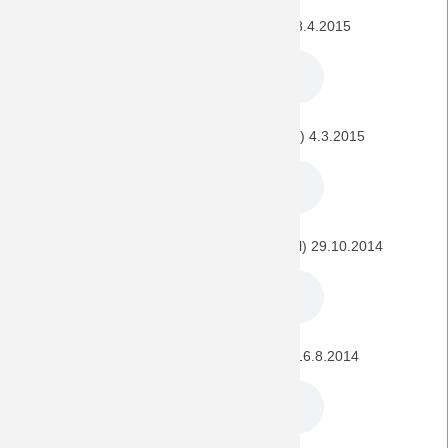
Arminia Bielefeld- BORUSSIA (DFB-Pokal) 8.4.2015
Kickers Offenbach - BORUSSIA (DFB-Pokal) 4.3.2015
Eintracht Frankfurt - BORUSSIA (DFB-Pokal) 29.10.2014
FC Homburg 08 - BORUSSIA (DFB-Pokal) 16.8.2014