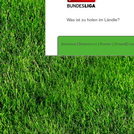
Was ist zu holen im Ländle?
Impressum
|
Datenschutz
|
Kontakt
|
Sitemap
|
Cook