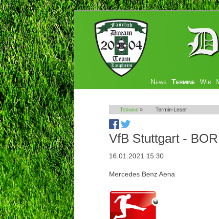
Navigation
News
Termine
Wir
überspringen
Termine
»
Termin-Leser
VfB Stuttgart - BO
16.01.2021 15:30
Mercedes Benz Aena