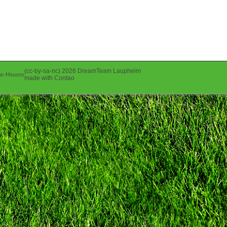
(cc-by-sa-nc) 2026 DreamTeam Laupheim
ie-Hinweis
made with Contao