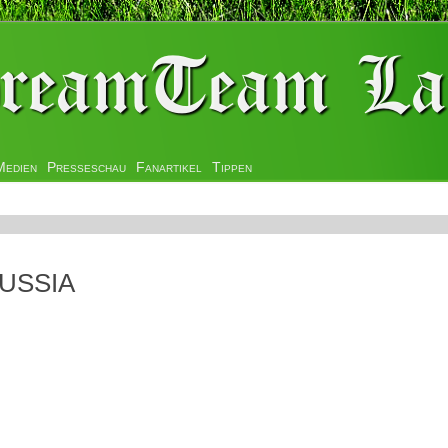
Medien
Presseschau
Fanartikel
Tippen
RUSSIA