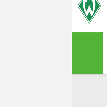
Saison 2018/19
Saison 2017/18
Was ist drin beim Bundesliga-Rückkehrer?
Saison 2016/17
Impressum
|
Datenschutz
|
Kontakt
|
Sitemap
|
Saison 2015/16
Cookie-Hinweis
(cc-by-sa-nc) 2026 DreamTeam Laupheim
made with Contao
Saison 2014/15
Saison 2013/14
Saison 2012/13
Saison 2011/12
Saison 2010/11