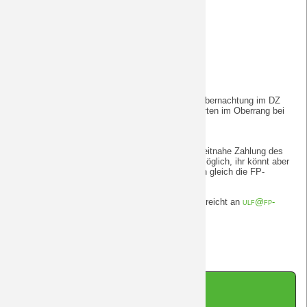
SO 18.1.2026 11:29 Uhr Abfahrt Hamburg Hbf.
15:57 Uhr Ankunft Mannheim
Saison 2009/10
16:38 Uhr Ankunft Stuttgart
Umstieg
Saison 2008/09
16:54 Uhr Abfahrt Stuttgart
17:51 Uhr Ankunft Ulm
Saison 2007/08
Gesamtkosten FP-Mitglieder 60 € Zug + 50 € Übernachtung im DZ
ohne Frühstück + 20 € Steh Gäste = 130 € (Karten im Oberrang bei
den Ultras sind Sitzplätze und damit teurer!)
Saison 2006/07
Alle anderen zahlen 10 € mehr.
Nach der verbindlichen Anmeldung steht eine zeitnahe Zahlung des
Saison 2005/06
Gesamtbetrages an. Stornierungen sind nicht möglich, ihr könnt aber
einen Ersatz suchen. Bitte mit den Namen auch gleich die FP-
Nummern mitschicken.
Saison 2004/05
Anmeldungen ab sofort und so lange der Vorrat reicht an
ulf@fp-
mg.de
.
Saison 2003/04
Impressum
|
Datenschutz
|
Kontakt
|
Sitemap
|
Cookie-Hinweis