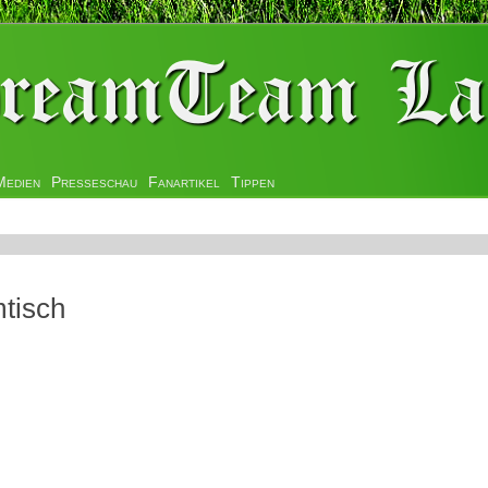
Medien
Presseschau
Fanartikel
Tippen
tisch