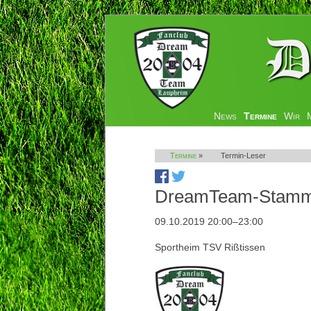
Navigation
News
Termine
Wir
überspringen
Termine
»
Termin-Leser
DreamTeam-Stamm
09.10.2019 20:00–23:00
Sportheim TSV Rißtissen