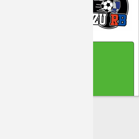
Saison 2018/19
Saison 2017/18
--------- ohne Worte ------------
Saison 2016/17
Impressum
|
Datenschutz
|
Kontakt
|
Sitemap
|
Saison 2015/16
Cookie-Hinweis
(cc-by-sa-nc) 2026 DreamTeam Laupheim
made with Contao
Saison 2014/15
Saison 2013/14
Saison 2012/13
Saison 2011/12
Saison 2010/11