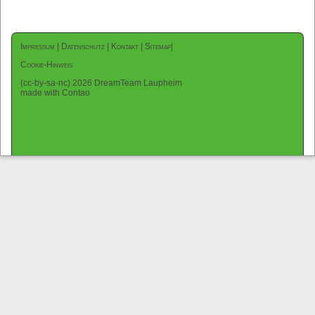
Impressum
|
Datenschutz
|
Kontakt
|
Sitemap
|
Cookie-Hinweis
(cc-by-sa-nc) 2026 DreamTeam Laupheim
made with Contao