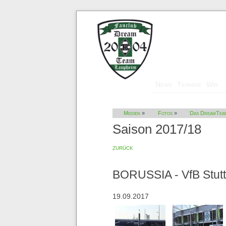
Navigation
News
Termine
Wir
überspringen
Medien
»
Fotos
»
Das DreamTea
Saison 2017/18
zurück
BORUSSIA - VfB Stutt
19.09.2017