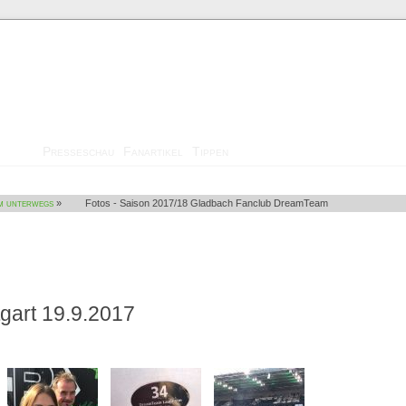
Medien
Presseschau
Fanartikel
Tippen
m unterwegs
»
Fotos - Saison 2017/18 Gladbach Fanclub DreamTeam
gart 19.9.2017