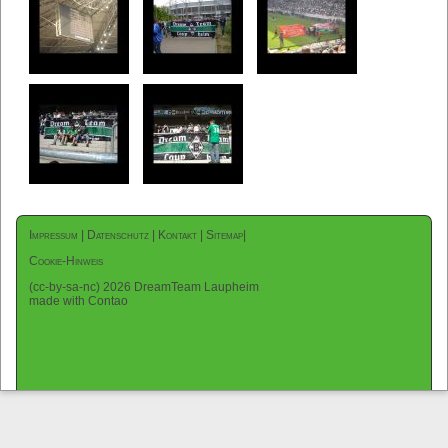
Impressum
|
Datenschutz
|
Kontakt
|
Sitemap
|
Cookie-Hinweis
(cc-by-sa-nc) 2026 DreamTeam Laupheim
made with Contao