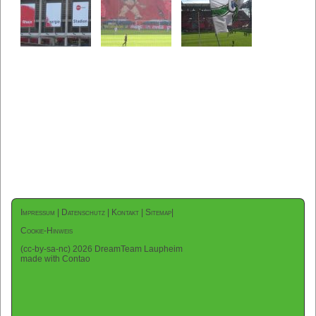
Impressum
|
Datenschutz
|
Kontakt
|
Sitemap
|
Cookie-Hinweis
(cc-by-sa-nc) 2026 DreamTeam Laupheim
made with Contao