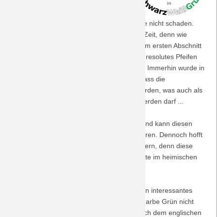
2018, am 2.12.2018, das Auswärtsspiel
beim Dosenclub in Leipzig stattfindet,
Saison 2018/19
können ein paar solide Sächsischkenntnisse nicht schaden.
Zum Üben bleibt in der ersten Halbzeit viel Zeit, denn wie
Saison 2017/18
schon des öfteren in der Vergangenheit ist im ersten Abschnitt
ein Stimmungsboykott verordnet, um durch resolutes Pfeifen
Saison 2016/17
auf Faninteressen aufmerksam zu machen. Immerhin wurde in
der vorherigen Woche bekannt gegeben, dass die
Saison 2015/16
Montagsspiele ab 2021 Geschichte sein werden, was auch als
Erfolg der dauerhaften Proteste gewertet werden darf ...
Saison 2014/15
Die BORUSSIA reist als Spitzenzweiter an und kann diesen
Saison 2013/14
Platz selbst bei einer Niederlage nicht verlieren. Dennoch hofft
sie natürlich, ihre Auswärtsbilanz aufzubessern, denn diese
kann mit der bisherigen makellosen Ausbeute im heimischen
Saison 2012/13
BORUSSIA-Park nicht ganz Schritt halten.
Saison 2011/12
Die lange Anfahrt mit dem ICE ermöglicht ein interessantes
Gespräch mit René, der als Anhänger der Farbe Grün nicht
Saison 2010/11
nur der BORUSSIA zugetan ist, sondern auch dem englischen