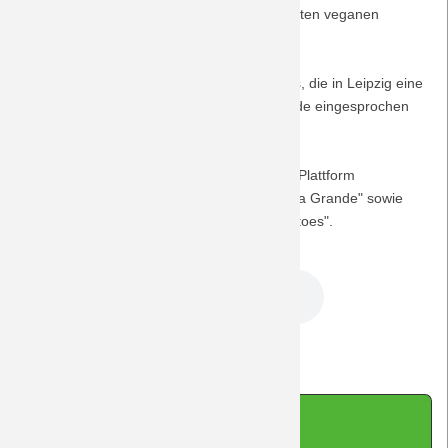
Viertligisten Forest Green Rovers, dem "ersten veganen
Saison 2009/10
Fußballverein der Welt".
Saison 2008/09
Ein herzlicher Gruß und Dank geht an Chris, die in Leipzig eine
authentische Anmoderation für diese Episode eingesprochen
hat!
Saison 2007/08
Die Musiktipps schließlich entstammen der Plattform
Saison 2006/07
jamendo.com: "Vegetarian Man" von "Barma Grande" sowie
"Don't come close" von den "Vegan Mosquitoes".
Saison 2005/06
DreamTeam Podcast 206.mp3
Saison 2004/05
Saison 2003/04
Zurück
Impressum
|
Datenschutz
|
Kontakt
|
Sitemap
|
Cookie-Hinweis