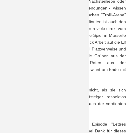
Punkteteilung ganz im Sinne christlicher Nächstenliebe oder
aber ein närrisches Spiel mit verrückten Wendungen -, wissen
Saison 2018/19
die rund 18.000 Zuschauer in der fränkischen "Trolli-Arena"
zunächst nicht. Doch nach spätestens 10 Minuten ist auch den
Saison 2017/18
rund 2.000 Gladbacher Anhängern, von denen viele direkt vom
drei Tage zuvor stattfindenden Euro League-Spiel in Marseille
Saison 2016/17
angereist sind, klar, dass hier ein hartes Stück Arbeit auf die Elf
vom Niederrhein wartet. Zwei Elfmeter, zwei Platzverweise und
Saison 2015/16
sechs Tore später ist jedoch klar, dass die Grünen aus der
Nähe von Nürnberg noch keine Roten aus der
Saison 2014/15
Landeshauptstadt sind, denn BORUSSIA gewinnt am Ende mit
4:2 beim dreimaligen deutschen Meister.
Saison 2013/14
Anonyme Briefe schreiben die Fürther nicht, als sie sich
darüber beschweren, dass sie als Aufsteiger respektlos
Saison 2012/13
behandelt würden, sondern sie tun dies nach der verdienten
Niederlage medienwirksam kund.
Saison 2011/12
Mr. Martin besingt zum Schluss der Episode "Lettres
Saison 2010/11
anonymes" - der Plattform jamendo.com sei Dank für dieses