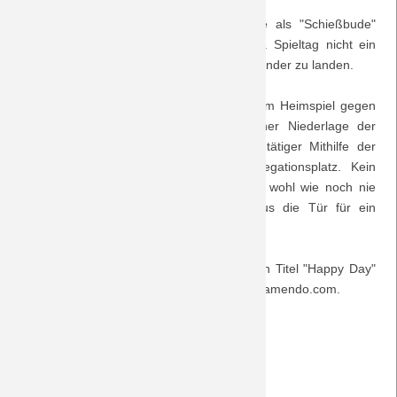
BORUSSIA - eine Mannschaft, die lange als "Schießbude"
Saison 2018/19
verspottet wurde und die es bis zum 31. Spieltag nicht ein
einziges Mal schaffte, zwei Siege hintereinander zu landen.
Saison 2017/18
Und so ist am 7.5.2011, am 33. Spieltag im Heimspiel gegen
Saison 2016/17
den SC Freiburg, alles möglich: bei einer Niederlage der
sofortige Abstieg, bei einem Sieg unter tätiger Mithilfe der
Saison 2015/16
Konkurrenz der Sprung auf einen Relegationsplatz. Kein
Wunder ist es, dass der BORUSSIA-Park wohl wie noch nie
Saison 2014/15
erbebt, als Mike Hanke und Marco Reus die Tür für ein
weiteres Endspiel in Hamburg aufstoßen ...
Saison 2013/14
All das ist zu hören, abgerundet durch den Titel "Happy Day"
von "Amon Ra", entnommen der Plattform jamendo.com.
Saison 2012/13
Der Wahnsinn geht weiter ...
Saison 2011/12
Saison 2010/11