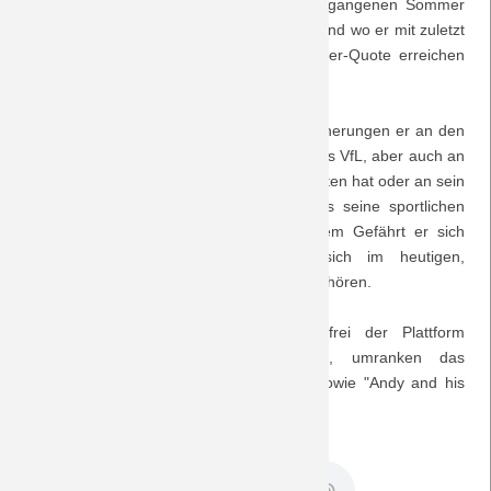
wo er mit dem 1. FC Heidenheim im vergangenen Sommer
den Aufstieg in die 3. Bundesliga schaffte und wo er mit zuletzt
Saison 2018/19
6 Treffern in 16 Spielen eine gute Stürmer-Quote erreichen
konnte.
Saison 2017/18
Wie es ihm dort heute ergeht, welche Erinnerungen er an den
Saison 2016/17
Fohlenstall und seine Einsätze im Dress des VfL, aber auch an
die im Trikot der Jugendnationalmannschaften hat oder an sein
Saison 2015/16
Probetraining bei Manchester United, was seine sportlichen
und privaten Ambitionen sind, mit welchem Gefährt er sich
Saison 2014/15
früher fortbewegte - all das lässt sich im heutigen,
ausführlichen Interview vom 18.11.2009 er-hören.
Saison 2013/14
Zwei Musiktipps, die legal und lizenzfrei der Plattform
www.garageband.com entnommen sind, umranken das
Saison 2012/13
Gespräch: P-Nuckles "Looking forward" sowie "Andy and his
Vespa" der Band Falling Too Closely.
Saison 2011/12
DreamTeam Podcast 42.mp3
Saison 2010/11