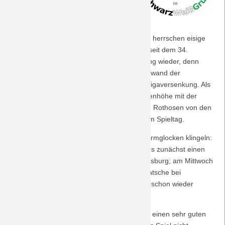
gesorgt, dass Beschädigungen am
Saison 2018/19
Stadiondach repariert werden mussten.
Und auch am Spieltag, Samstag 17.1.2026, herrschen eisige
Saison 2017/18
Temperaturen in der Hansestadt. Erstmals seit dem 34.
Spieltag im Mai 2018 gibt es diese Ansetzung wieder, denn
Saison 2016/17
nach dem letzten Aufeinandertreffen verschwand der
Traditionsclub für sieben Jahre in der Zweitligaversenkung. Als
Saison 2015/16
Aufsteiger befindet er sich nun fast auf Augenhöhe mit der
Borussia, 3 Punkte trennen die heimstarken Rothosen von den
Saison 2014/15
auswärts etwas stärkeren Fohlen vor diesem Spieltag.
Beim VfL könnten schon bald wieder die Alarmglocken klingeln:
Saison 2013/14
In dieser englischen Woche gab es sonntags zunächst einen
deutlichen 4:0-Heimsieg gegen den FC Augsburg; am Mittwoch
Saison 2012/13
dann gab es einen ebenso deutliche 1:5-Klatsche bei
Hoffenheim, so dass samstags in Hamburg schon wieder
Saison 2011/12
Druck auf dem Kessel ist.
Sei's drum: 6500 Auswärtsfahrer sorgen für einen sehr guten
Saison 2010/11