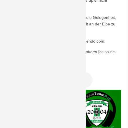
Support, an ihnen liegt es nicht, sollte dieses Spiel nicht
erfolgreich enden ...
Saison 2009/10
Wie immer nutzen viele Fans und Fanclubs die Gelegenheit,
Saison 2008/09
ein erlebnisreiches Wochenende in der Stadt an der Elbe zu
verbringen.
Saison 2007/08
Der Musiktipp stammt von der Plattform jamendo.com:
Saison 2006/07
+ "Willkommen in Hamburg" von den
Partysahnen
[cc sa-nc-
by]
Saison 2005/06
DreamTeam Podcast 323.mp3
Saison 2004/05
Saison 2003/04