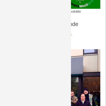
17.1.2026: Nullnummer in Hamburg bei Eiseskälte
Fotogalerie zu dieser Episode
Die Fotos zu dieser Episode finden sich
hier
.