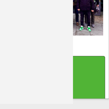
Zurück
Impressum
|
Datenschutz
|
Kontakt
|
Sitemap
|
Cookie-Hinweis
(cc-by-sa-nc) 2026 DreamTeam Laupheim
made with Contao