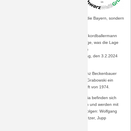
bröckelnde Dominanz im
Saison 2018/19
Bundesligageschäft zeigt sich auch in
dieser Saison: Herbstmeister wurden nicht die Bayern, sondern
Saison 2017/18
der Bayer aus Leverkusen.
Insofern brauchen die Mannen um ihren Rekordballermann
Saison 2016/17
Harry Kane Siege, Siege und nochmals Siege, was die Lage
für die Elf vom Niederrhein mit ihren großen
Saison 2015/16
Leistungsschwankungen an diesem Samstag, den 3.2.2024
nicht leichter machen dürfte.
Saison 2014/15
Am 7.1.2024 verstarb mit dem "Kaiser" Franz Beckenbauer
nach Gerd Müller, Heinz Flohe und Jürgen Grabowski ein
Saison 2013/14
weiteres Mitglied der Weltmeistermannschaft von 1974.
Saison 2012/13
Die unvergessenen Weltmeister der Borussia befinden sich
allesamt in ihren Siebzigern, leben alle noch und werden mit
Saison 2011/12
Sicherheit diesen Bundesliga-Klassiker verfolgen: Wolfgang
Kleff, Rainer Bonhof, Berti Vogts, Günter Netzer, Jupp
Heynckes und Herbert Wimmer.
Saison 2010/11