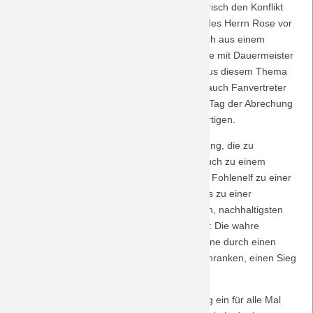
Und so heizt die Boulevard-Presse heuchlerisch den Konflikt
Saison 2009/10
ob des moralisch fragwürdigen Verhaltens des Herrn Rose vor
seiner Rückkehr heftig an, hoffend, dass sich aus einem
randaligen Topspiel in Zeiten der Langeweile mit Dauermeister
Saison 2008/09
Bayern München eine ganze Woche lang aus diesem Thema
Schlagzeilen werden pressen lassen. Aber auch Fanvertreter
Saison 2007/08
finden markige Worte, um den akustischen Tag der Abrechung
für Roses "Verarsche" im Vorfeld zu rechtfertigen.
Saison 2006/07
Tatsächlich gibt es eine aufgeheizte Stimmung, die zu
Saison 2005/06
lautstarken Schmähgesängen führt, aber auch zu einem
bedingungslosen Support, der die kriselnde Fohlenelf zu einer
Höchstleistung anstachelt. Und so kommt es zu einer
Saison 2004/05
Heimzahlung in der besten, verständlichsten, nachhaltigsten
Währung, die es in der Welt des Sports gibt: Die wahre
Saison 2003/04
BORUSSIA weist ihre jüngere Namenscousine durch einen
verdienten und unerwarteten Sieg in die Schranken, einen Sieg
auf ganzer Linie!
Und so bleibt zu hoffen, dass an diesem Tag ein für alle Mal