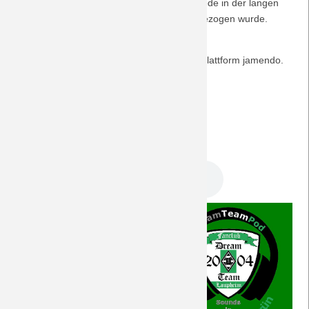
ein Schlussstrich unter eine nur kurze Episode in der langen
Geschichte unserer glorreichen Borussia gezogen wurde.
Mehr hat sie auch nicht verdient!
Die Musik dieser Episode stammt von der Plattform jamendo.
com:
+ Jeremiah David - "Crushed" [CC NC-BY]
Viel Spaß!
DreamTeam Podcast 254.mp3