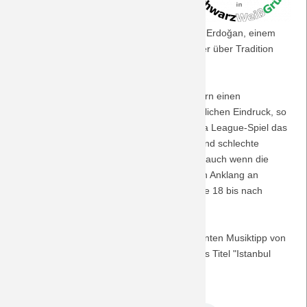
Europapokalspiel bei Istanbul
Başakşehir FK, dem Verein des
Saison 2018/19
türkischen Staatspräsidenten Recep Tayyip Erdoğan, einem
Verein, der erst seit 2014 existiert und weder über Tradition
Saison 2017/18
noch eine akzeptable Fanbasis verfügt.
Saison 2016/17
Macht die Stadt Istanbul mit ihren Bewohnern einen
gastfreundlichen, entspannten und zugänglichen Eindruck, so
Saison 2015/16
sind die Vorkommnisse rund um das Europa League-Spiel das
genaue Gegenteil: Schikane, Provokation und schlechte
Saison 2014/15
Organisation prägen dieses Sportereignis - auch wenn die
Fahrt in der 18 bereits heute legendär ist (in Anklang an
Saison 2013/14
Jürgen Milskis Karnevalslied "Heute fährt die 18 bis nach
Istanbul").
Saison 2012/13
Abgerundet wird diese Episode vom gewohnten Musiktipp von
der Plattform jamendo.com: Matti Paalanens Titel "Istanbul
Saison 2011/12
(Arabian Nights)".
Saison 2010/11
DreamTeam Podcast 224.mp3