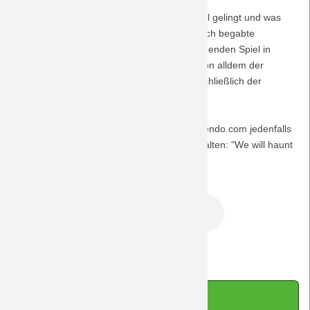
Im Vorfeld erklären Fans, warum es diesmal gelingt und was
Saison 2018/19
dafür nötig ist; auch haben einige musikalisch begabte
BORUSSEN ihre Vorstellung vom bevorstehenden Spiel in
Saison 2017/18
Klänge überführt. Zu hören ist dann, was von alldem der
Realität in der WWK-Arena stand hält, einschließlich der
Saison 2016/17
Halbzeitanalyse mit Rudi ...
Saison 2015/16
Die Band "Taxim" hat auf der Plattform jamendo.com jedenfalls
ihre Sicht der Dinge in einem Song festgehalten: "We will haunt
Saison 2014/15
you" heißt der Musiktipp.
DreamTeam Podcast 173.mp3
Saison 2013/14
Saison 2012/13
Zurück
Saison 2011/12
Impressum
|
Datenschutz
|
Kontakt
|
Sitemap
|
Saison 2010/11