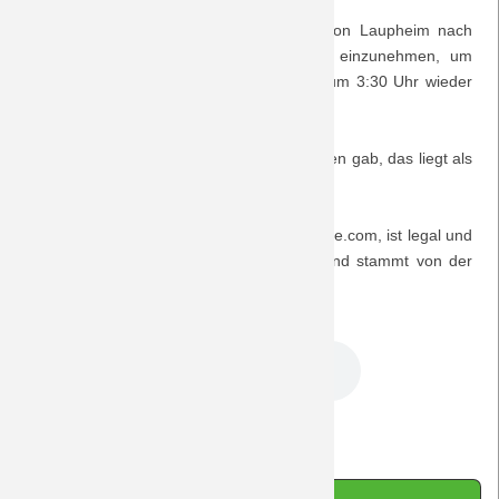
Und so machten wir uns auf den Weg von Laupheim nach
Saison 2018/19
Basel, um um 20:35 Uhr unsere Plätze einzunehmen, um
22:30 Uhr den Finaleinzug zu feiern und um 3:30 Uhr wieder
Saison 2017/18
zu Hause zu sein.
Saison 2016/17
Was es zwischendurch zu hören und erleben gab, das liegt als
Podcastepisode hier vor ...
Saison 2015/16
Der Musiktipp stammt von der Seite podsafe.com, ist legal und
Saison 2014/15
lizenzfrei, trägt den Titel "Number One" und stammt von der
Band "Peyote Kings".
Saison 2013/14
DreamTeam Podcast 16.mp3
Saison 2012/13
Saison 2011/12
Zurück
Saison 2010/11