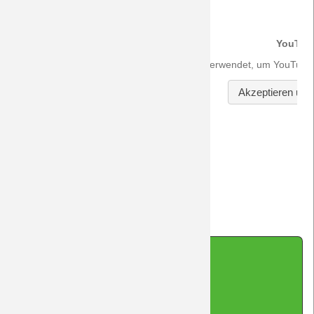
Zurück
Impressum
|
Datenschutz
|
Kontakt
|
Sitemap
|
Cookie-Hinweis
(cc-by-sa-nc) 2026 DreamTeam Laupheim
made with Contao