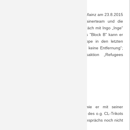
DreamTeamPod nicht untätig.
Saison 2018/19
Nach der Heimniederlage gegen den FSV Mainz am 23.8.2015
– da wird noch viel Arbeit auf das Trainerteam und die
Saison 2017/18
Mannschaft zukommen – gibt es ein Gespräch mit Ingo „Inge“
Müller. Als Präsident des Berliner Fanclubs "Block B" kann er
Saison 2016/17
ausführlich über die Aktivitäten der Gruppe in den letzten
Jahren berichten: die Choreo „Liebe kennt keine Entfernung“;
Saison 2015/16
den Film „Matchday“; die Flüchtlingsaktion „Refugees
welcome“; den „Oscar Wendt-Song“.
Saison 2014/15
Matchday
Saison 2013/14
Liebe kennt keine Entfernung
Oscar Wendt-Song
Saison 2012/13
Zugleich kann er darüber berichten, wie er mit seiner
Saison 2011/12
Produktionsfirma den Film zur Präsentation des o.g. CL-Trikots
durchgeführt hat, der zum Zeitpunkt des Gesprächs noch nicht
Saison 2010/11
ganz fertiggestellt ist. Spannende Sache!