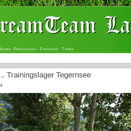
Medien
Presseschau
Fanartikel
Tippen
.. Trainingslager Tegernsee
lf