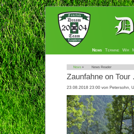
Navigation
News
Termine
Wir
überspringen
News
»
News Reader
Zaunfahne on Tour .
23.08.2018 23:00
von Petersohn, U