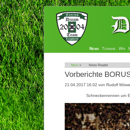
Navigation
News
Termine
Wir
überspringen
News
»
News Reader
Vorberichte BORUS
21.04.2017 16:02
von Rudolf Möw
Schneckenrennen um Eu