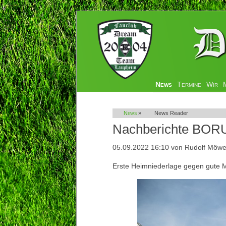
Navigation
News
Termine
Wir
überspringen
News
»
News Reader
Nachberichte BORU
05.09.2022 16:10
von Rudolf Möw
Erste Heimniederlage gegen gute Ma