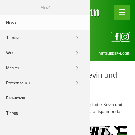
Menü
Das DreamTe
Press
Ter
Me
Fo
W
☰
☰
News
Kalender
Song
Fotos
Das DreamTeam unt
Saison 2026/27
Vorberichte
Termine
Mitgliedsantrag
Podcasts
DreamTeam | Early 
Saison 2025/26
Nachberichte
Wir
Mitglieder
Videos
Saison 2024/25
Mitglieder-Login
Medien
Newsletter
Fangesänge Anti
Saison 2023/24
Herzlich willkommen, Kevin und
Norbert!
Presseschau
Wer macht was
Fangesänge Suppor
Saison 2022/23
23.12.2015 14:59
von Petersohn, Ulf
Fanartikel
Download-Dateien
Saison 2021/22
Wir begrüßen ganz herzlich unsere Neumitglieder Kevin und
Norbert und wünschen viele spannende und entspannende
Tippen
Saison 2020/21
Stunden mit dem "DreamTeam Laupheim"!
Saison 2019/20