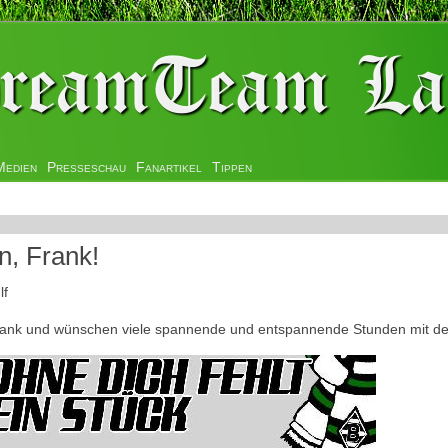
Medien
Presseschau
Fanartikel
Tippen
n, Frank!
lf
Frank und wünschen viele spannende und entspannende Stunden mit