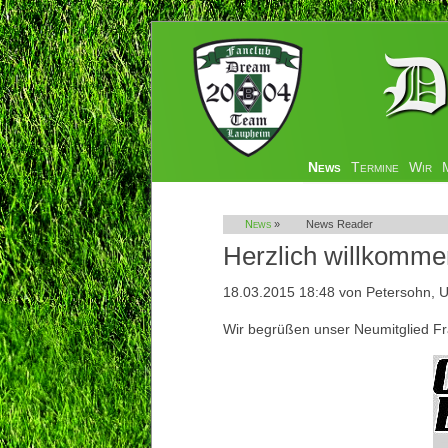
Navigation
News
Termine
Wir
überspringen
News
»
News Reader
Herzlich willkomme
18.03.2015 18:48
von Petersohn, U
Wir begrüßen unser Neumitglied 