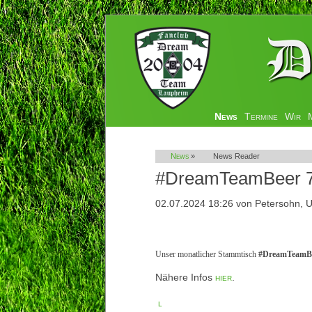
Navigation
News
Termine
Wir
überspringen
News
»
News Reader
#DreamTeamBeer 7|
02.07.2024 18:26
von Petersohn, U
Unser monatlicher Stammtisch
#DreamTeamB
Nähere Infos
hier
.
l