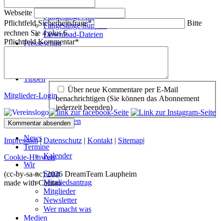
Videos
Webseite
Fangesänge Anti
Pflichtfeld
Sicherheitsfrage
*
Bitte
Fangesänge Support
rechnen Sie 4 plus 6.
Download-Dateien
Pflichtfeld
Kommentar
*
Presseschau
Vorberichte
Nachberichte
Fanartikel
Tippen
Über neue Kommentare per E-Mail
Mitglieder-Login
benachrichtigen (Sie können das Abonnement
jederzeit beenden)
Navigation überspringen
Kommentar absenden
News
Impressum
|
Datenschutz
|
Kontakt
|
Sitemap
|
Termine
Kalender
Cookie-Hinweis
Wir
Song
(cc-by-sa-nc) 2026 DreamTeam Laupheim
Mitgliedsantrag
made with Contao
Mitglieder
Newsletter
Wer macht was
Medien