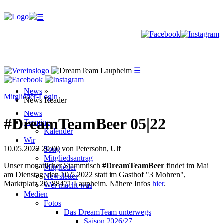
☰
☰
☰
News
»
Mitglieder-Login
News Reader
News
#DreamTeamBeer 05|22
Termine
Kalender
Wir
10.05.2022 20:00
von Petersohn, Ulf
Song
Mitgliedsantrag
Unser monatlicher Stammtisch
#DreamTeamBeer
findet im Mai
Mitglieder
am Dienstag, den 10.5.2022 statt im Gasthof "3 Mohren",
Newsletter
Marktplatz 20, 88471 Laupheim. Nähere Infos
hier
.
Wer macht was
Medien
Fotos
Das DreamTeam unterwegs
Saison 2026/27