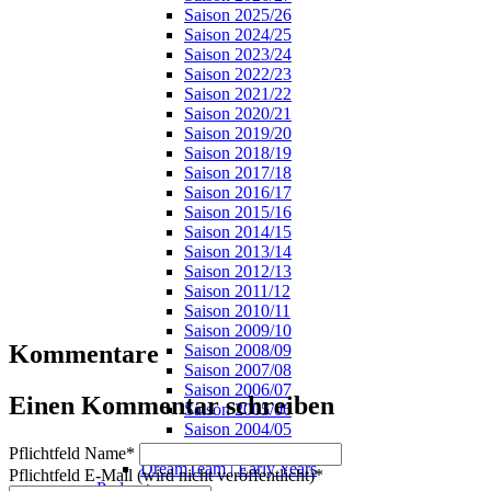
Saison 2025/26
Saison 2024/25
Saison 2023/24
Saison 2022/23
Saison 2021/22
Saison 2020/21
Saison 2019/20
Saison 2018/19
Saison 2017/18
Saison 2016/17
Saison 2015/16
Saison 2014/15
Saison 2013/14
Saison 2012/13
Saison 2011/12
Saison 2010/11
Saison 2009/10
Kommentare
Saison 2008/09
Saison 2007/08
Saison 2006/07
Einen Kommentar schreiben
Saison 2005/06
Saison 2004/05
Saison 2003/04
Pflichtfeld
Name
*
DreamTeam | Early Years
Pflichtfeld
E-Mail (wird nicht veröffentlicht)
*
Podcasts