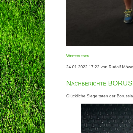
Marx
Weiterlesen …
bleibt.
24.01.2022 17:22
von Rudolf Möw
Max
geht.
Nachberichte BORUSSI
Kranke
Welt.
Glückliche Siege taten der Borussia 
Danke,
Max!