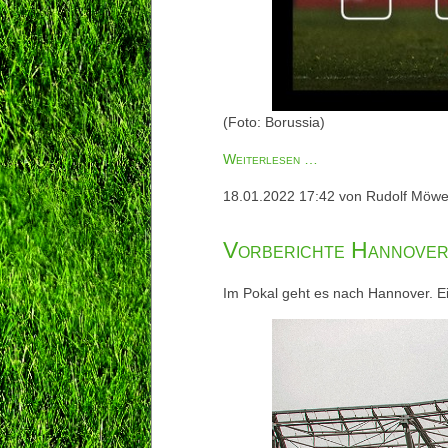
(Foto: Borussia)
Nachberichte
Weiterlesen …
Hannover
18.01.2022 17:42
von Rudolf Möw
96
-
Vorberichte Hannove
BORUSSIA
(DFB-
Im Pokal geht es nach Hannover. Ei
Pokal)
19.1.2022