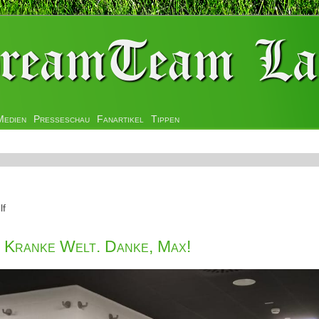
Medien
Presseschau
Fanartikel
Tippen
lf
. Kranke Welt. Danke, Max!