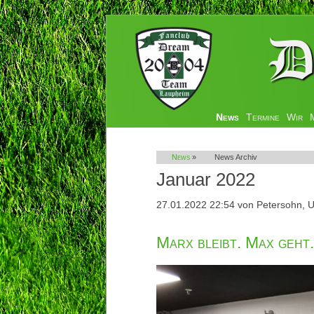
Navigation
News
Termine
Wir
überspringen
News
»
News Archiv
Januar 2022
27.01.2022 22:54
von Petersohn, U
Marx bleibt. Max geht