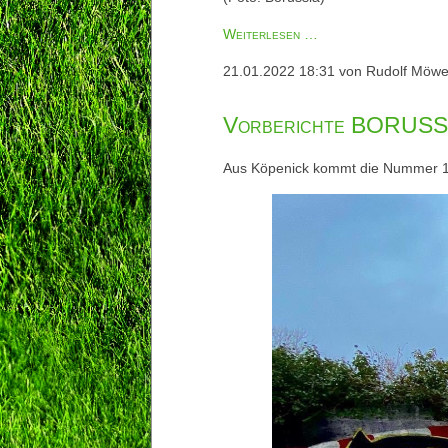
Nachberichte
Weiterlesen …
BORUSSIA
21.01.2022 18:31
von Rudolf Möw
-
1.FC
Vorberichte BORUSSIA
Union
Berlin
Aus Köpenick kommt die Nummer 1 au
22.1.2022