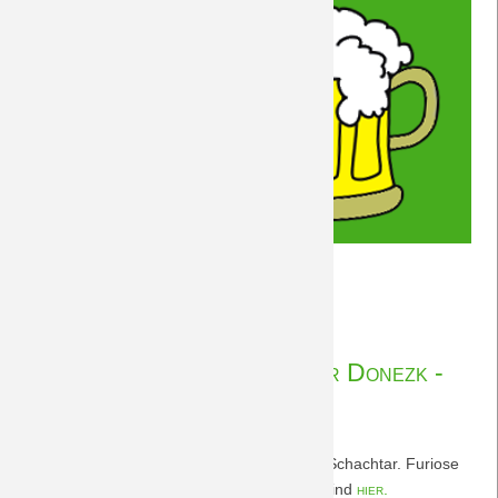
#DreamTeamBeer
Weiterlesen …
11|20
04.11.2020 17:35
von Rudolf Möwes
Nachberichte FK Schachtar Donezk -
BORUSSIA (CL) 3.11.2020
Herausragende Vorstellung in Kiew gegen Schachtar. Furiose
Borussen zerlegen Donezk! Nachberichte sind
hier.