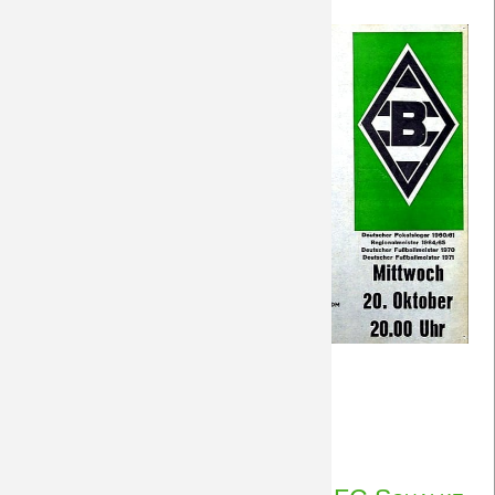
Saison 2018/19
Saison 2017/18
Saison 2016/17
Saison 2015/16
Saison 2014/15
Saison 2013/14
(Foto: unbekannt, via FB)
Saison 2012/13
Vorberichte
Weiterlesen …
Saison 2011/12
BORUSSIA
29.11.2020 11:09
von Rudolf Möwes
-
Saison 2010/11
Inter