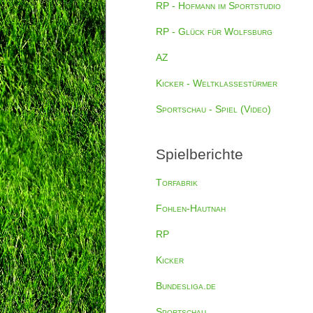
RP - Hofmann im Sportstudio
RP - Glück für Wolfsburg
AZ
Kicker - Weltklassestürmer
Sportschau - Spiel (Video)
Spielberichte
Torfabrik
Fohlen-Hautnah
RP
Kicker
Bundesliga.de
Sportschau