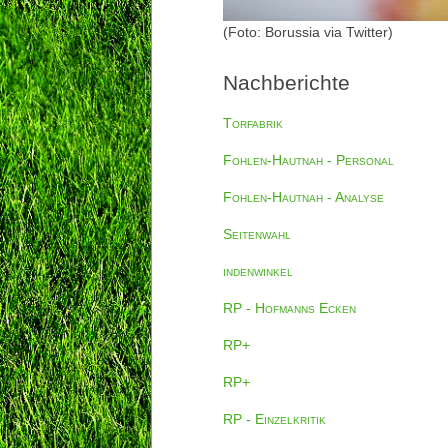
(Foto: Borussia via Twitter)
Nachberichte
Torfabrik
Fohlen-Hautnah - Personal
Fohlen-Hautnah - Analyse
Seitenwahl
indenwinkel
RP - Hofmanns Ecken
RP+
RP+
RP - Einzelkritik