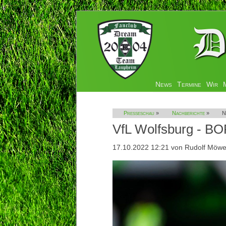
Navigation
News
Termine
Wir
überspringen
Presseschau
»
Nachberichte
»
N
VfL Wolfsburg - B
17.10.2022 12:21
von Rudolf Möw