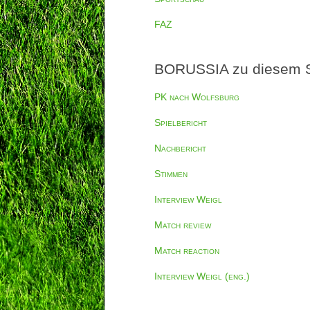
FAZ
BORUSSIA zu diesem S
PK nach Wolfsburg
Spielbericht
Nachbericht
Stimmen
Interview Weigl
Match review
Match reaction
Interview Weigl (eng.)