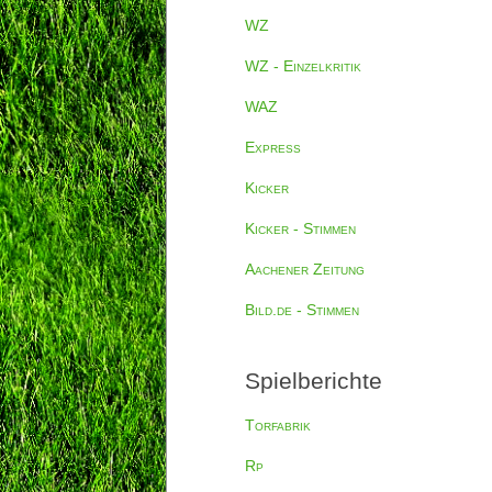
WZ
WZ - Einzelkritik
WAZ
Express
Kicker
Kicker - Stimmen
Aachener Zeitung
Bild.de - Stimmen
Spielberichte
Torfabrik
Rp