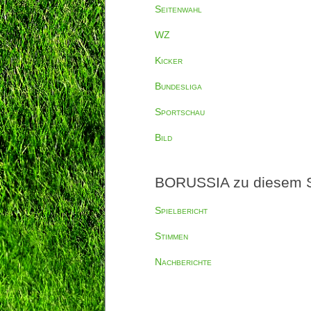
Seitenwahl
WZ
Kicker
Bundesliga
Sportschau
Bild
BORUSSIA zu diesem S
Spielbericht
Stimmen
Nachberichte