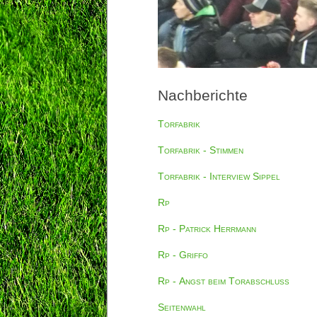
Nachberichte
Torfabrik
Torfabrik - Stimmen
Torfabrik - Interview Sippel
Rp
Rp - Patrick Herrmann
Rp - Griffo
Rp - Angst beim Torabschluss
Seitenwahl