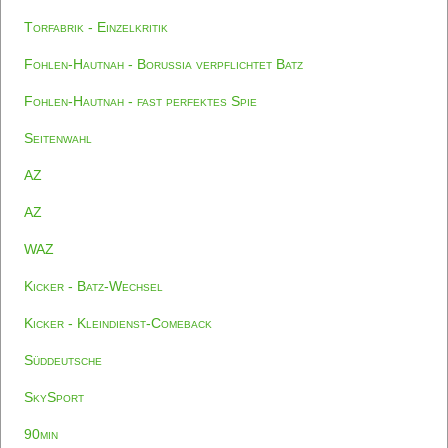
Torfabrik - Einzelkritik
Fohlen-Hautnah - Borussia verpflichtet Batz
Fohlen-Hautnah - fast perfektes Spie
Seitenwahl
AZ
AZ
WAZ
Kicker - Batz-Wechsel
Kicker - Kleindienst-Comeback
Süddeutsche
SkySport
90min