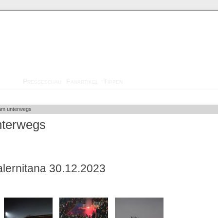
Medien
Presseschau
Fanartikel
Tippen
m unterwegs
terwegs
alernitana 30.12.2023