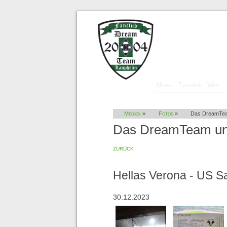
Navigation
News
Termine
Wir
überspringen
Medien
»
Fotos
»
Das DreamTea
Das DreamTeam un
zurück
Hellas Verona - US S
30.12.2023