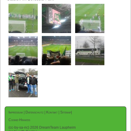
Impressum
|
Datenschutz
|
Kontakt
|
Sitemap
|
Cookie-Hinweis
(cc-by-sa-nc) 2026 DreamTeam Laupheim